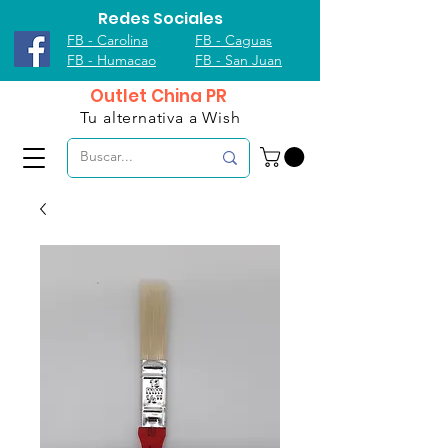
Redes Sociales
FB - Carolina
FB - Caguas
FB - Humacao
FB - San Juan
Outlet China PR
Tu alternativa a Wish