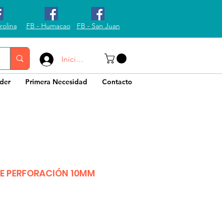
rolina
FB - Humacao
FB - San Juan
Iniciar sesión
der
Primera Necesidad
Contacto
E PERFORACIÓN 10MM