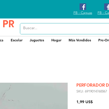
FB - Caguas
FB - Ca
 PR
ica
Escolar
Juguetes
Hogar
Más Vendidos
Pre-Or
PERFORADOR D
SKU: 6919014760067
Precio
1,99 US$