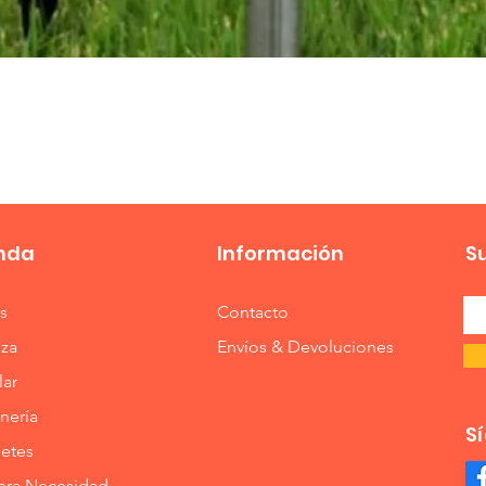
Vista rápida
nda
Información
S
s
Contacto
eza
Envíos & Devoluciones
lar
nería
S
etes
era Necesidad