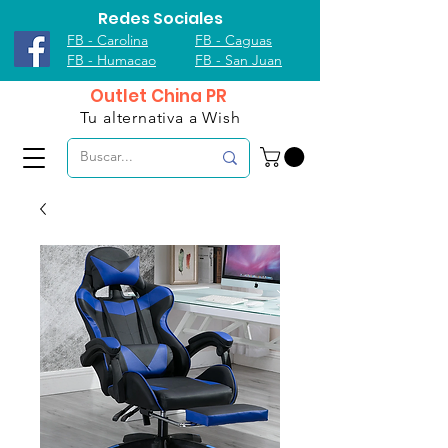
Redes Sociales
FB - Carolina
FB - Caguas
FB - Humacao
FB - San Juan
Outlet China PR
Tu alternativa a Wish