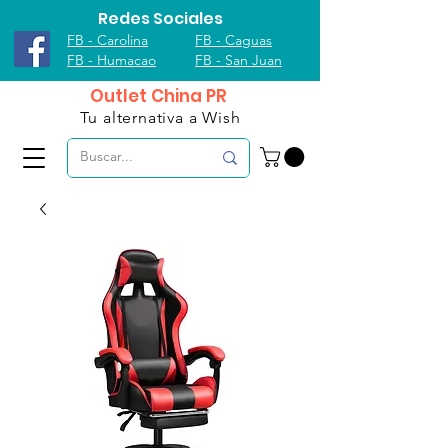
Redes Sociales
FB - Carolina
FB - Caguas
FB - Humacao
FB - San Juan
Outlet China PR
Tu alternativa a Wish