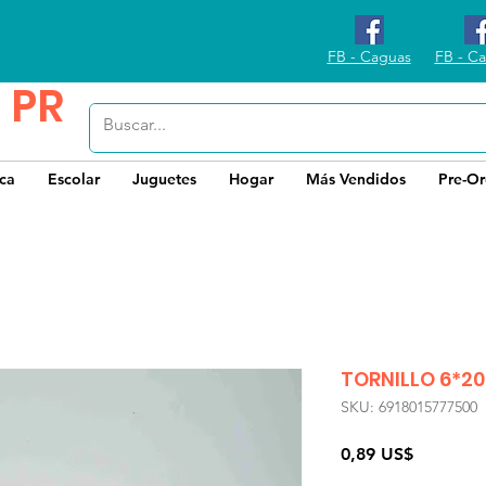
FB - Caguas
FB - Ca
 PR
ica
Escolar
Juguetes
Hogar
Más Vendidos
Pre-Or
TORNILLO 6*2
SKU: 6918015777500
Precio
0,89 US$