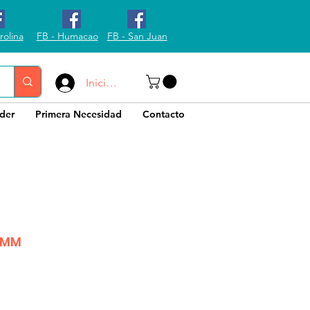
rolina
FB - Humacao
FB - San Juan
Iniciar sesión
der
Primera Necesidad
Contacto
0MM