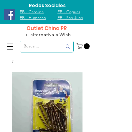
Redes Sociales
FB - Carolina
FB - Caguas
FB - Humacao
FB - San Juan
Outlet China PR
Tu alternativa a Wish