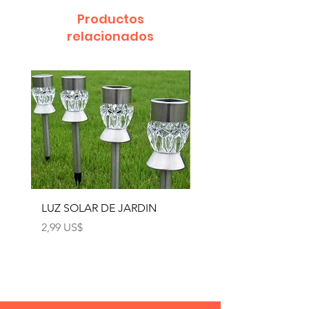
Productos
relacionados
LUZ SOLAR DE JARDIN
LUZ SOLAR DE JARD
4pcs
Precio
2,99 US$
Precio
12,99 US$