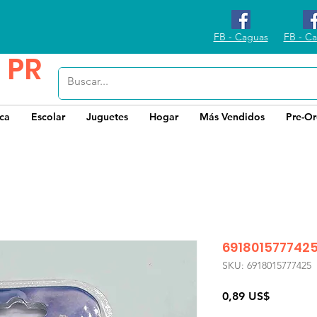
FB - Caguas
FB - Ca
 PR
ica
Escolar
Juguetes
Hogar
Más Vendidos
Pre-Or
691801577742
SKU: 6918015777425
Precio
0,89 US$