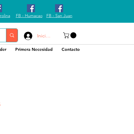
rolina
FB - Humacao
FB - San Juan
Iniciar sesión
der
Primera Necesidad
Contacto
5