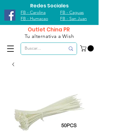
Redes Sociales
FB - Carolina
FB - Caguas
FB - Humacao
FB - San Juan
Outlet China PR
Tu alternativa a Wish