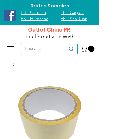
Redes Sociales
FB - Carolina
FB - Caguas
FB - Humacao
FB - San Juan
Outlet China PR
Tu alternativa a Wish