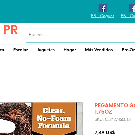
FB - Caguas
FB - Ca
 PR
ica
Escolar
Juguetes
Hogar
Más Vendidos
Pre-Or
PEGAMENTO GO
1.75OZ
SKU: 052427450012
Precio
7,49 US$