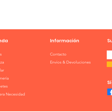
Vista rápida
nda
Información
S
s
Contacto
eza
Envíos & Devoluciones
lar
nería
S
etes
era Necesidad