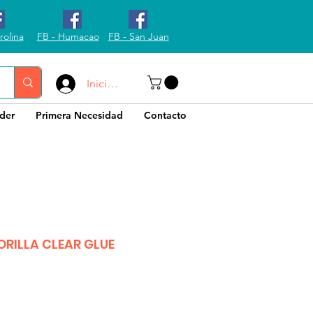
rolina
FB - Humacao
FB - San Juan
Iniciar sesión
der
Primera Necesidad
Contacto
RILLA CLEAR GLUE