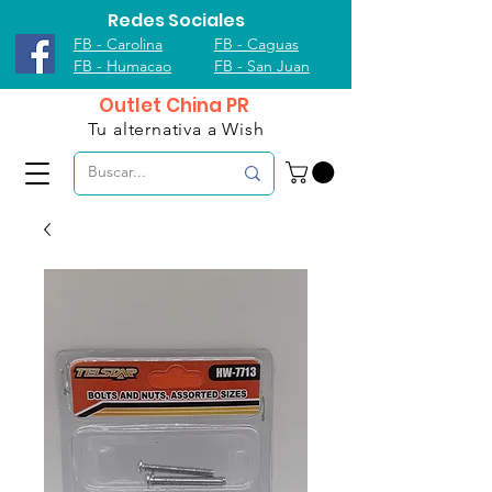
Redes Sociales
FB - Carolina
FB - Caguas
FB - Humacao
FB - San Juan
Outlet China PR
Tu alternativa a Wish