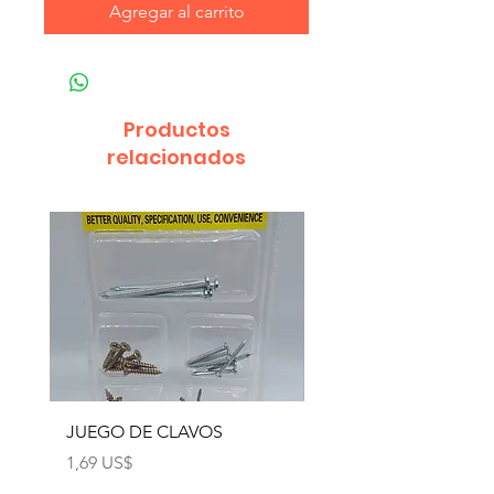
Agregar al carrito
Productos
relacionados
JUEGO DE CLAVOS
JUEGO DE TORNILLO
CON EXPANSION
Precio
1,69 US$
Precio
1,49 US$