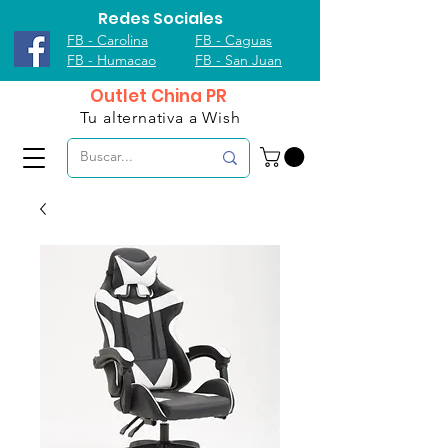
Redes Sociales
FB - Carolina
FB - Caguas
FB - Humacao
FB - San Juan
Outlet China PR
Tu alternativa a Wish