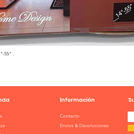
Vista rápida
"-55"
nda
Información
S
s
Contacto
eza
Envíos & Devoluciones