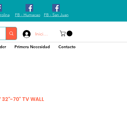
rolina
FB - Humacao
FB - San Juan
Iniciar sesión
der
Primera Necesidad
Contacto
 32"-70" TV WALL