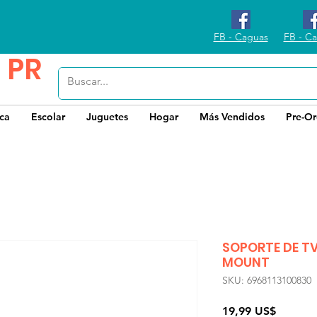
FB - Caguas
FB - Ca
 PR
ica
Escolar
Juguetes
Hogar
Más Vendidos
Pre-Or
SOPORTE DE TV
MOUNT
SKU: 6968113100830
Precio
19,99 US$