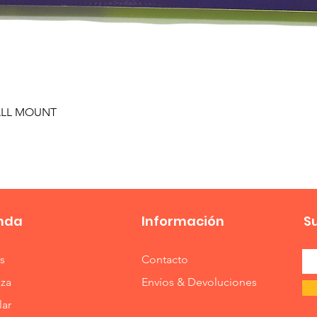
Vista rápida
WALL MOUNT
nda
Información
S
s
Contacto
eza
Envíos & Devoluciones
lar