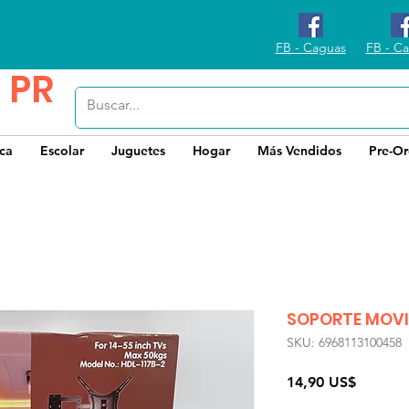
FB - Caguas
FB - Ca
 PR
ica
Escolar
Juguetes
Hogar
Más Vendidos
Pre-Or
SOPORTE MOVIB
SKU: 6968113100458
Precio
14,90 US$