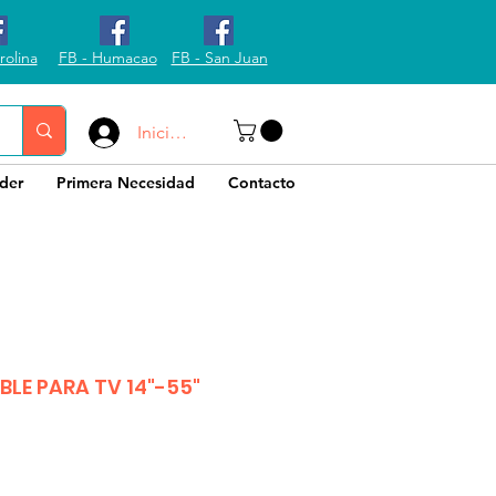
rolina
FB - Humacao
FB - San Juan
Iniciar sesión
der
Primera Necesidad
Contacto
LE PARA TV 14"-55"