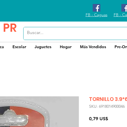
FB - Caguas
FB - Ca
 PR
ica
Escolar
Juguetes
Hogar
Más Vendidos
Pre-Or
TORNILLO 3.9
SKU: 6918014900046
Precio
0,79 US$