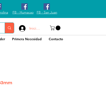
rolina
FB - Humacao
FB - San Juan
Iniciar sesión
der
Primera Necesidad
Contacto
*63mm