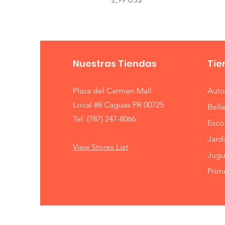
Nuestras Tiendas
Tie
Plaza del Carmen Mall
Auto
Local #8 Caguas PR 00725
Bell
Tel:
(787) 247-8066
Esco
Jardi
View Stores List
Jugu
Prim