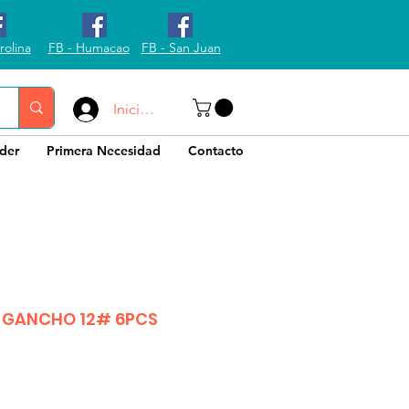
rolina
FB - Humacao
FB - San Juan
Iniciar sesión
der
Primera Necesidad
Contacto
 GANCHO 12# 6PCS