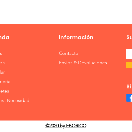
nda
Información
S
s
Contacto
eza
Envíos & Devoluciones
lar
nería
S
etes
era Necesidad
©2020 by EBORICO