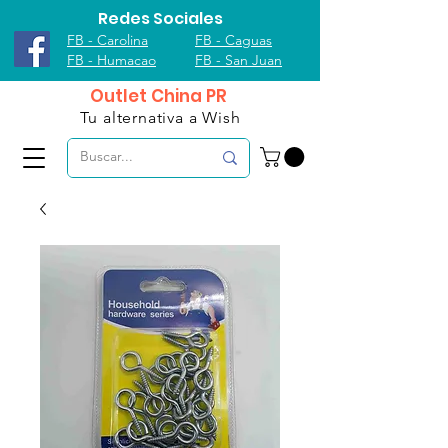
Redes Sociales
FB - Carolina
FB - Caguas
FB - Humacao
FB - San Juan
Outlet China PR
Tu alternativa a Wish