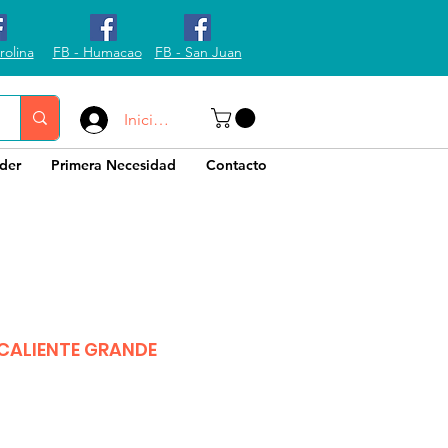
rolina
FB - Humacao
FB - San Juan
Iniciar sesión
der
Primera Necesidad
Contacto
 CALIENTE GRANDE