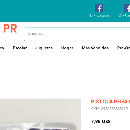
FB - Caguas
FB - Ca
 PR
ica
Escolar
Juguetes
Hogar
Más Vendidos
Pre-Or
PISTOLA PEGA
SKU: 6986558385179
Precio
7,95 US$